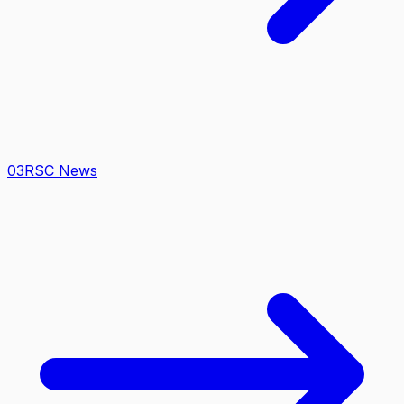
0
3
RSC News