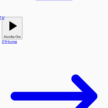
TV
Ascolta Ora
0
1
Home