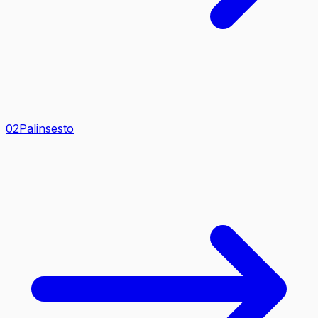
0
2
Palinsesto