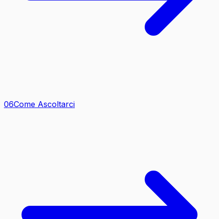
0
6
Come Ascoltarci