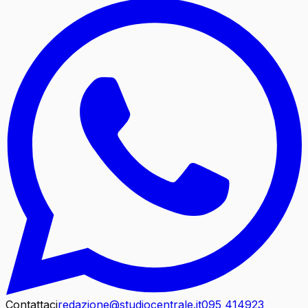
Contattaci
redazione@studiocentrale.it
095 414923