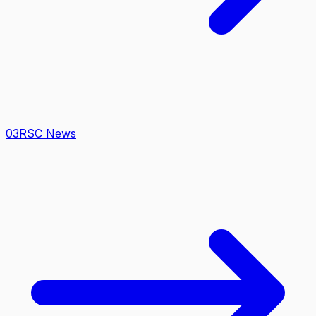
0
3
RSC News