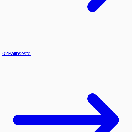
0
2
Palinsesto