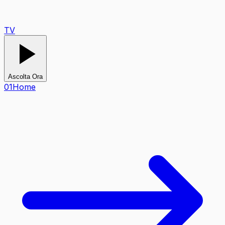
TV
Ascolta Ora
0
1
Home