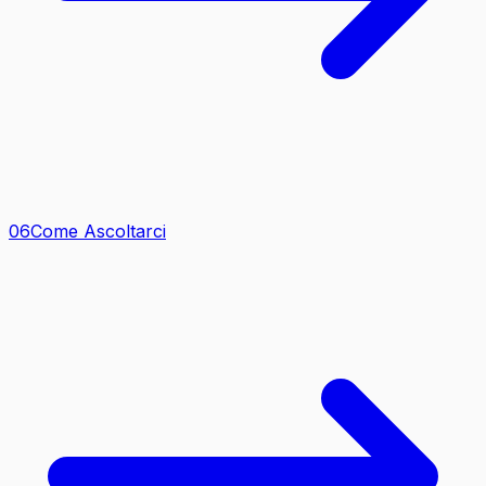
0
6
Come Ascoltarci