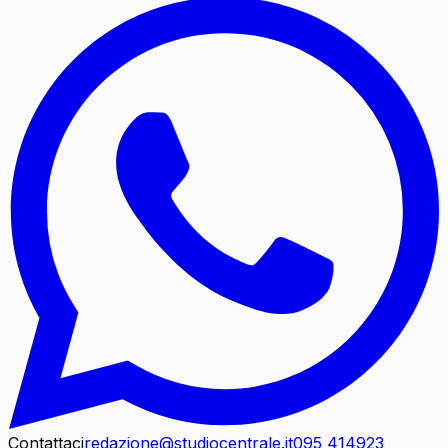
Contattaci
redazione@studiocentrale.it
095 414923