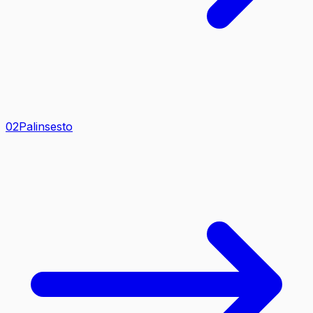
0
2
Palinsesto