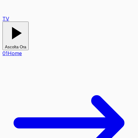
TV
Ascolta Ora
0
1
Home