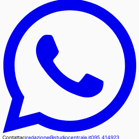
Contattaci
redazione@studiocentrale.it
095 414923