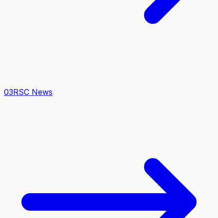
0
3
RSC News