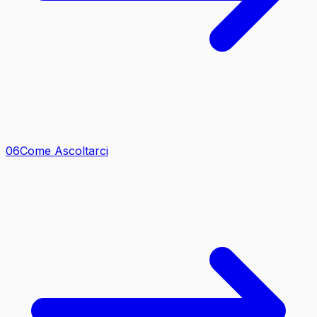
0
6
Come Ascoltarci