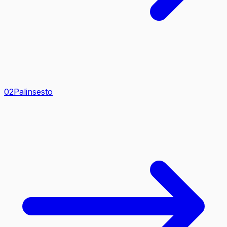
0
2
Palinsesto