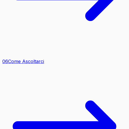
0
6
Come Ascoltarci