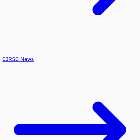
0
3
RSC News