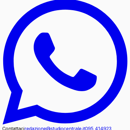
Contattaci
redazione@studiocentrale.it
095 414923