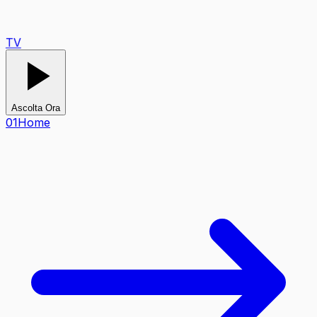
TV
Ascolta Ora
0
1
Home