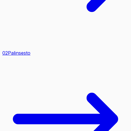
0
2
Palinsesto