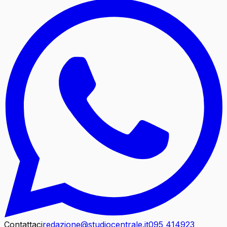
Contattaci
redazione@studiocentrale.it
095 414923