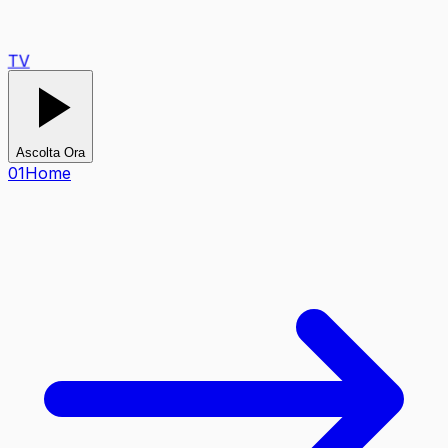
TV
Ascolta Ora
0
1
Home