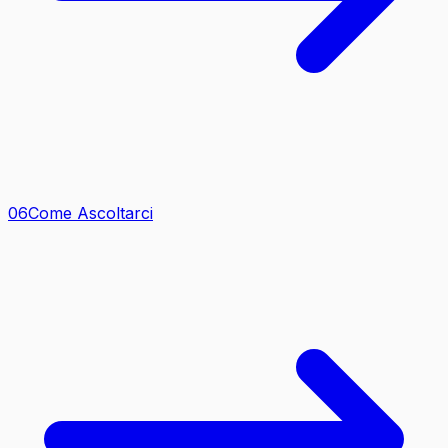
0
6
Come Ascoltarci