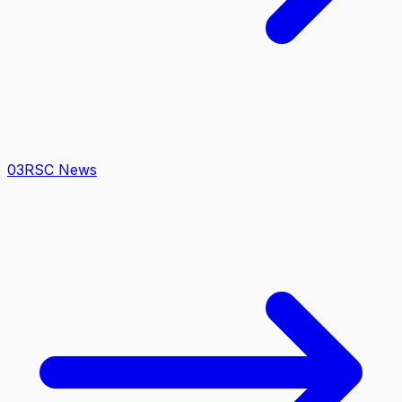
0
3
RSC News