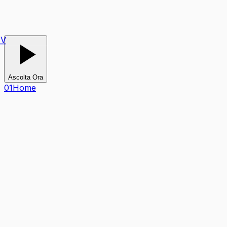
V
Ascolta Ora
0
1
Home