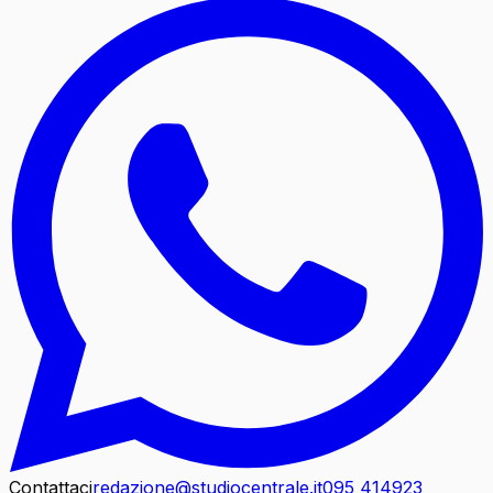
Contattaci
redazione@studiocentrale.it
095 414923