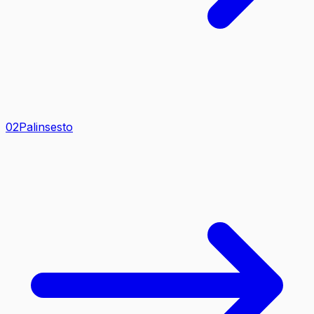
0
2
Palinsesto