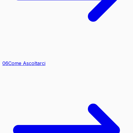
0
6
Come Ascoltarci