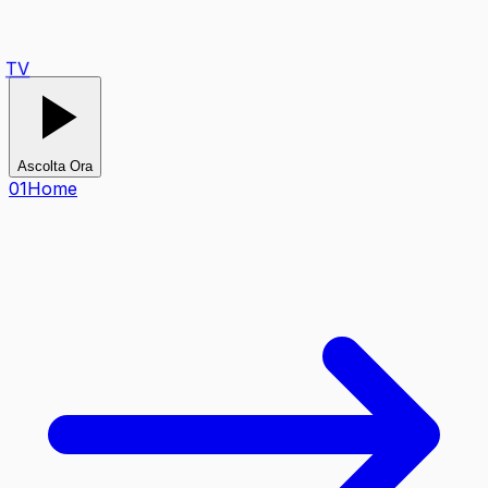
TV
Ascolta Ora
0
1
Home