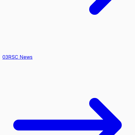
0
3
RSC News