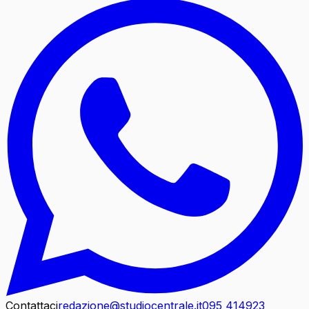
Contattaci
redazione@studiocentrale.it
095 414923