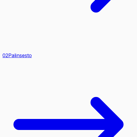
0
2
Palinsesto