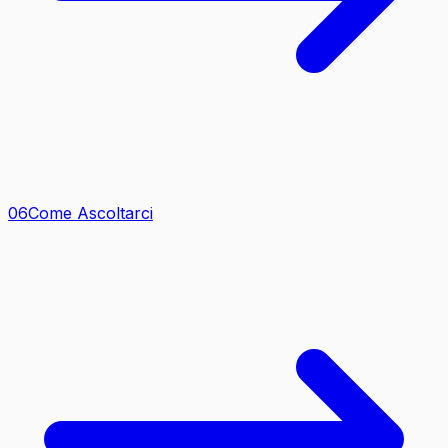
0
6
Come Ascoltarci