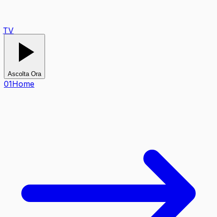
TV
Ascolta Ora
0
1
Home