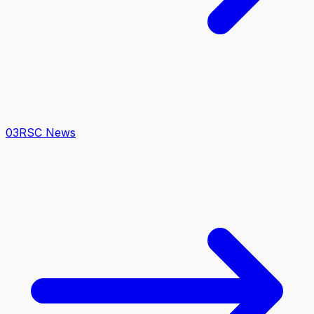
0
3
RSC News