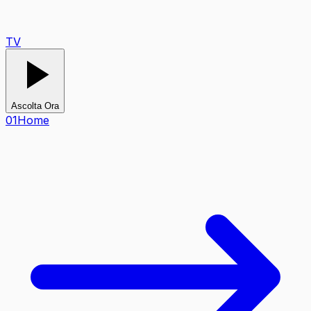
TV
Ascolta Ora
0
1
Home