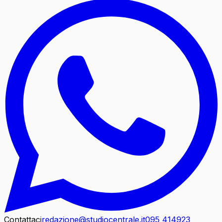
Contattaci
redazione@studiocentrale.it
095 414923