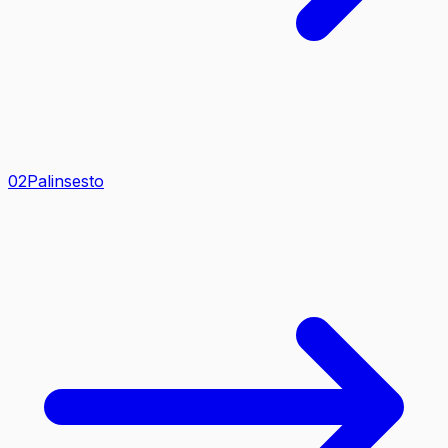
0
2
Palinsesto