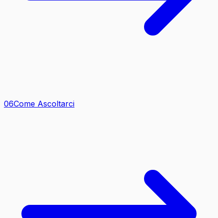
0
6
Come Ascoltarci