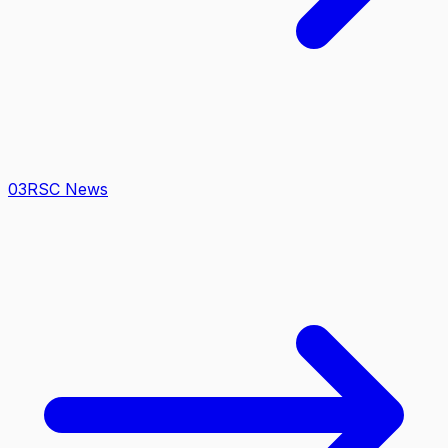
0
3
RSC News