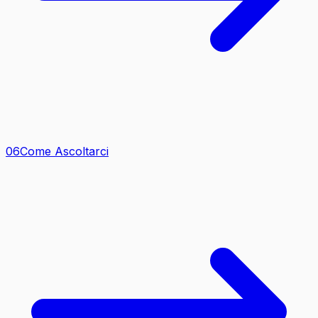
0
6
Come Ascoltarci