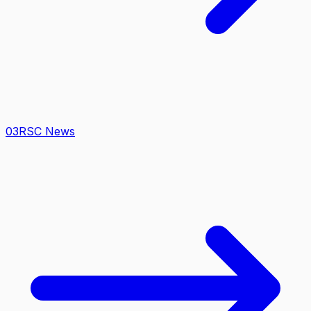
0
3
RSC News