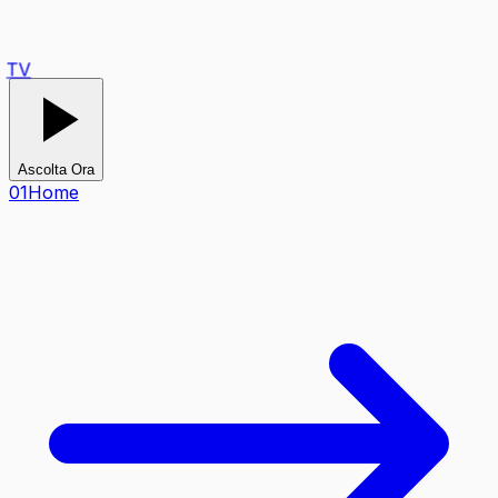
TV
Ascolta Ora
0
1
Home