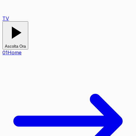
TV
Ascolta Ora
0
1
Home