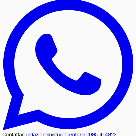
Contattaci
redazione@studiocentrale.it
095 414923