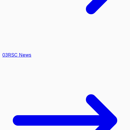
0
3
RSC News