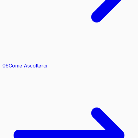
0
6
Come Ascoltarci