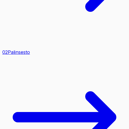
0
2
Palinsesto