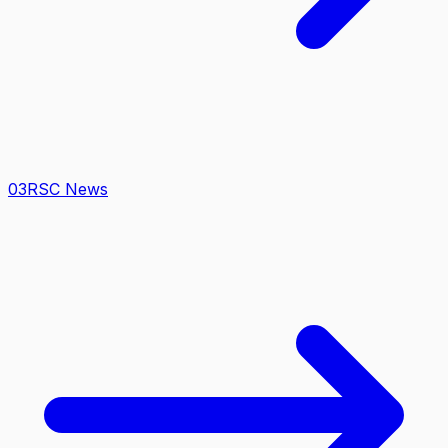
0
3
RSC News