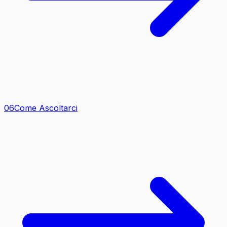
0
6
Come Ascoltarci