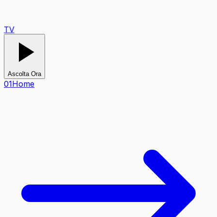
TV
Ascolta Ora
0
1
Home