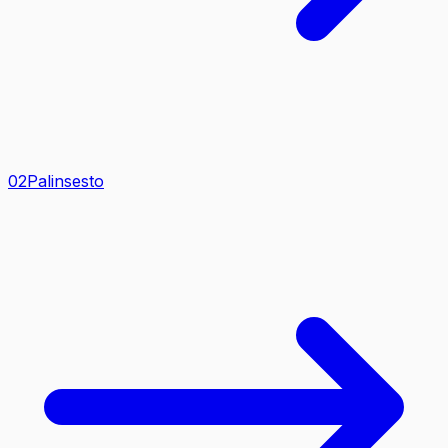
0
2
Palinsesto