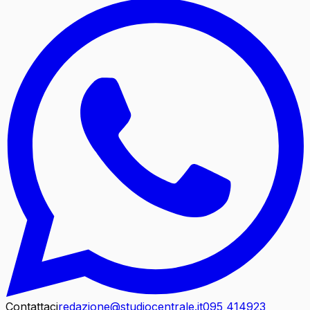
Contattaci
redazione@studiocentrale.it
095 414923