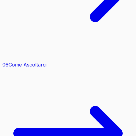
0
6
Come Ascoltarci