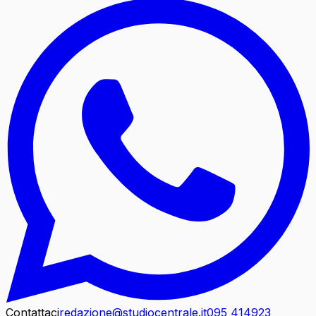
Contattaci
redazione@studiocentrale.it
095 414923