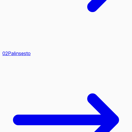
0
2
Palinsesto