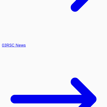
0
3
RSC News