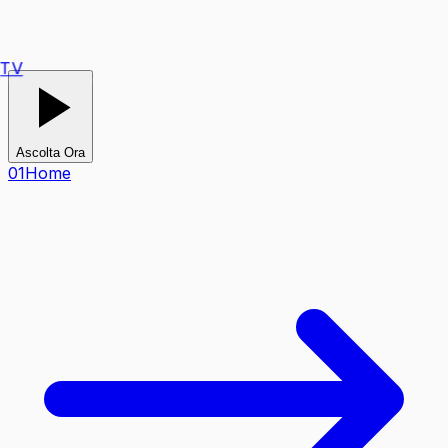
TV
Ascolta Ora
0
1
Home