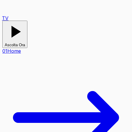
TV
Ascolta Ora
0
1
Home