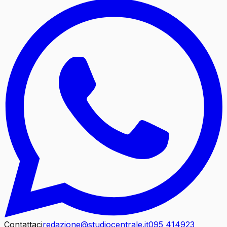
Contattaci
redazione@studiocentrale.it
095 414923