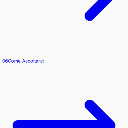
0
6
Come Ascoltarci