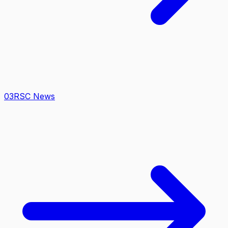
0
3
RSC News