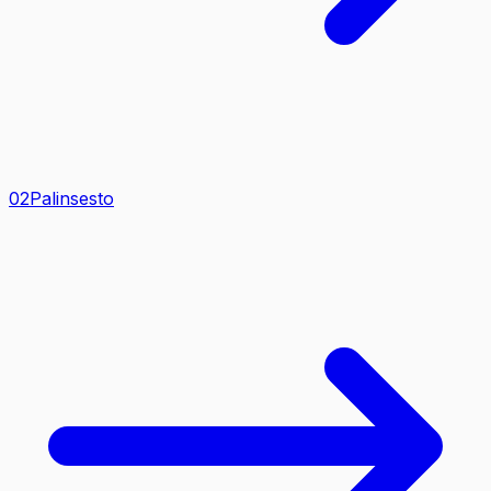
0
2
Palinsesto