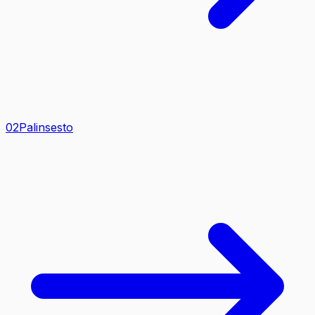
0
2
Palinsesto