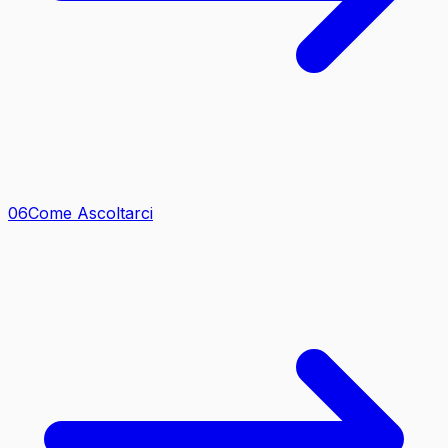
0
6
Come Ascoltarci