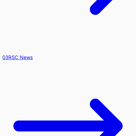
0
3
RSC News