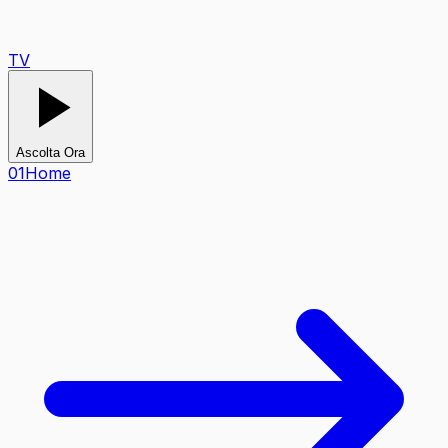
TV
Ascolta Ora
0
1
Home