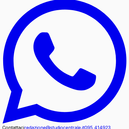
Contattaci
redazione@studiocentrale.it
095 414923