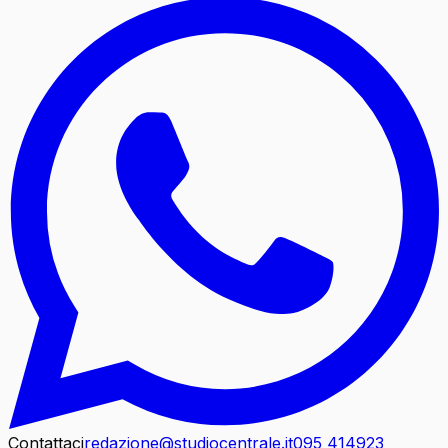
Contattaci
redazione@studiocentrale.it
095 414923