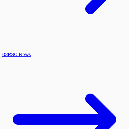
0
3
RSC News