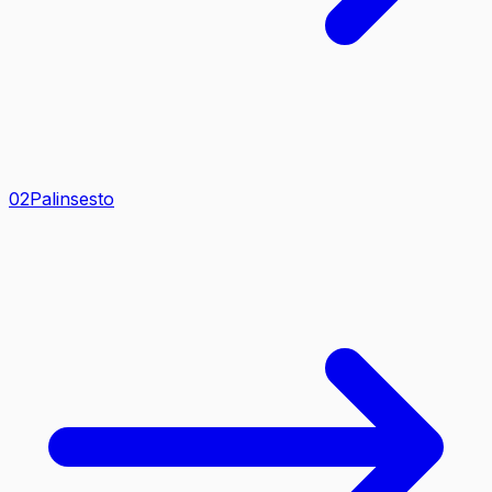
0
2
Palinsesto