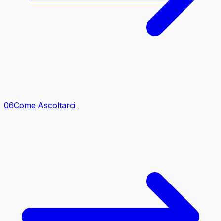
0
6
Come Ascoltarci