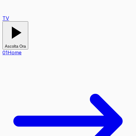
TV
Ascolta Ora
0
1
Home