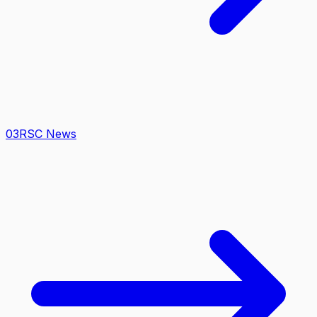
0
3
RSC News