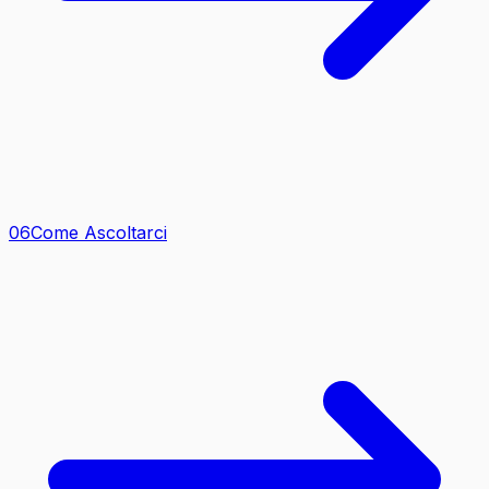
0
6
Come Ascoltarci