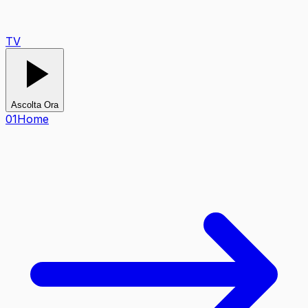
TV
Ascolta Ora
0
1
Home