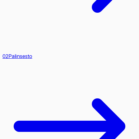
0
2
Palinsesto