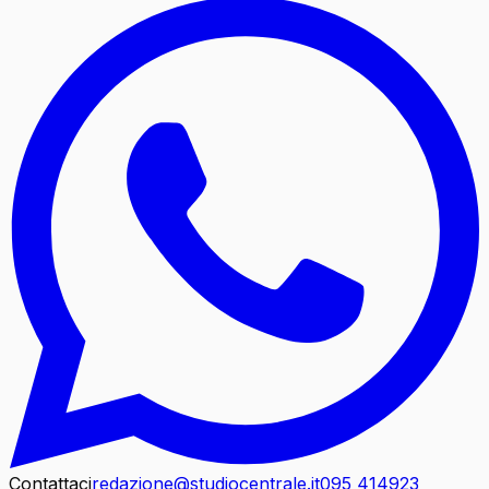
Contattaci
redazione@studiocentrale.it
095 414923