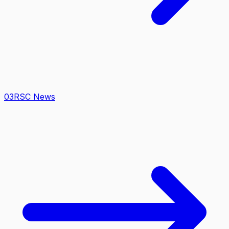
0
3
RSC News