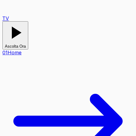
TV
Ascolta Ora
0
1
Home