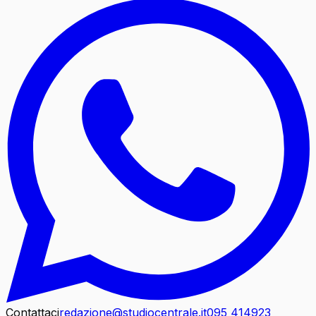
Contattaci
redazione@studiocentrale.it
095 414923