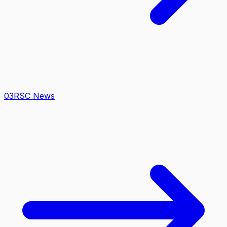
0
3
RSC News