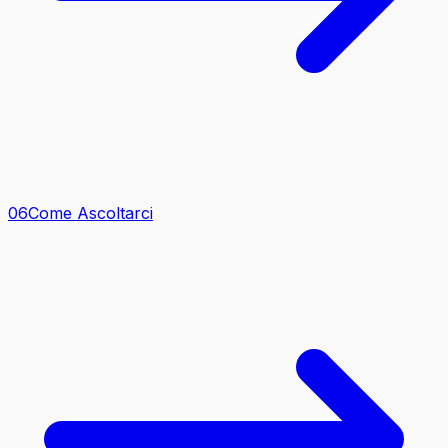
0
6
Come Ascoltarci