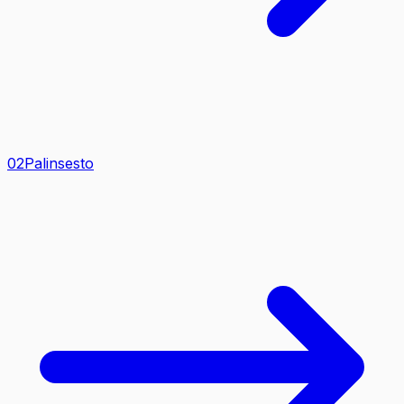
0
2
Palinsesto