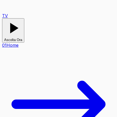
TV
Ascolta Ora
0
1
Home