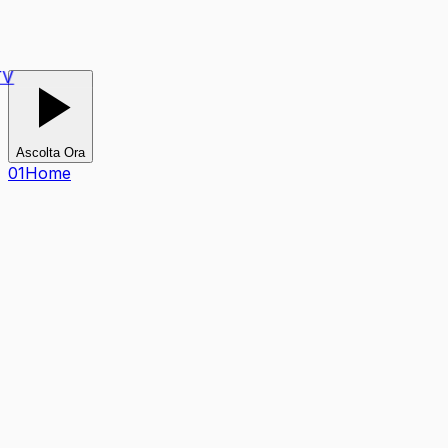
V
Ascolta Ora
0
1
Home