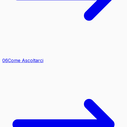
0
6
Come Ascoltarci