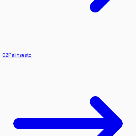
0
2
Palinsesto