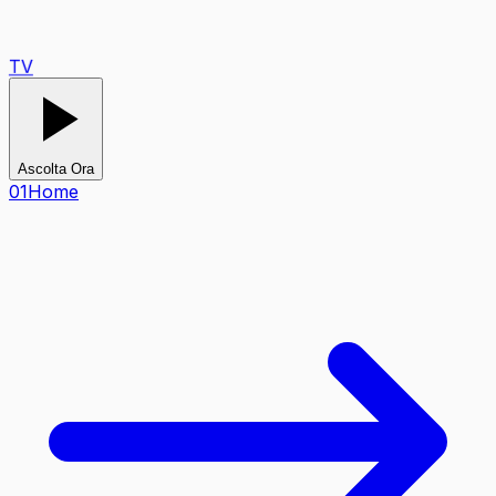
TV
Ascolta Ora
0
1
Home