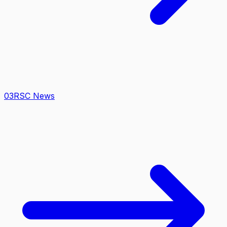
0
3
RSC News