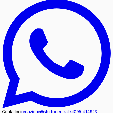
Contattaci
redazione@studiocentrale.it
095 414923