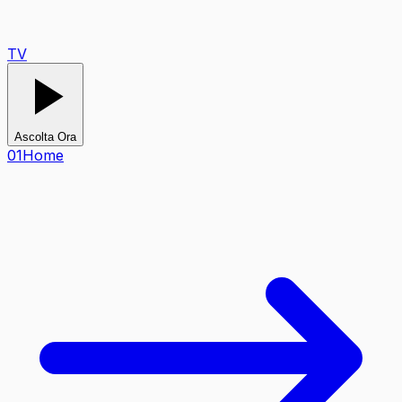
TV
Ascolta Ora
0
1
Home