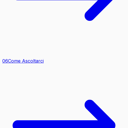
0
6
Come Ascoltarci