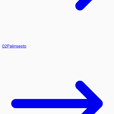
0
2
Palinsesto