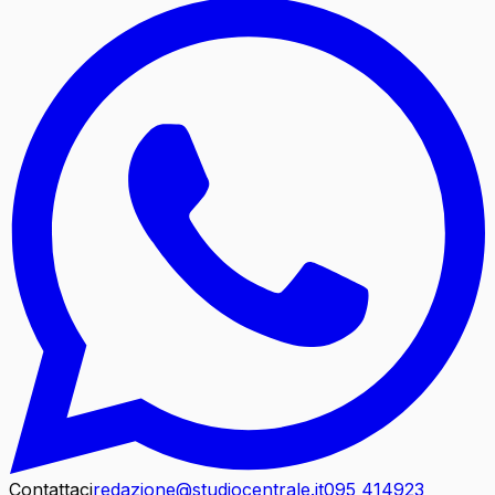
Contattaci
redazione@studiocentrale.it
095 414923