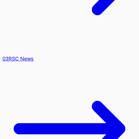
0
3
RSC News