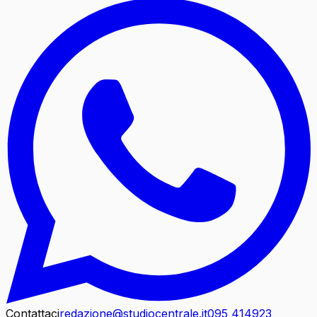
Contattaci
redazione@studiocentrale.it
095 414923