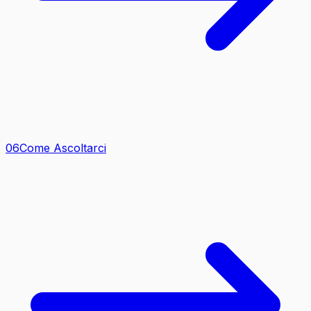
0
6
Come Ascoltarci