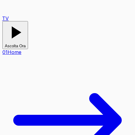
TV
Ascolta Ora
0
1
Home