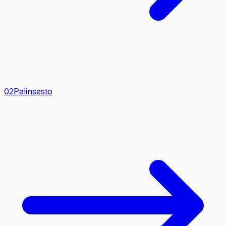
0
2
Palinsesto