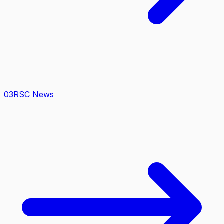
0
3
RSC News