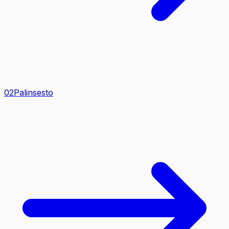
0
2
Palinsesto