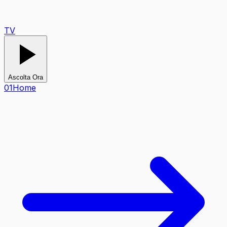
TV
Ascolta Ora
0
1
Home