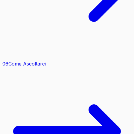
0
6
Come Ascoltarci