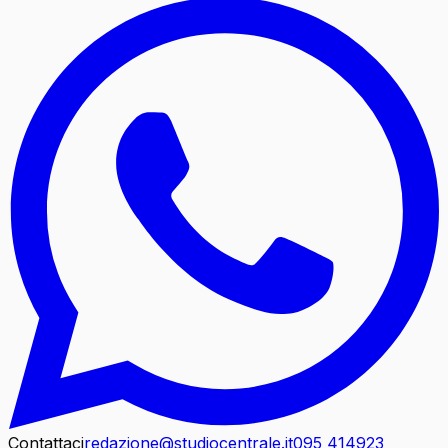
Contattaci
redazione@studiocentrale.it
095 414923