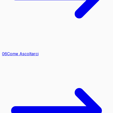
0
6
Come Ascoltarci