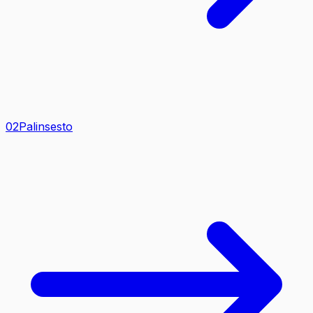
0
2
Palinsesto