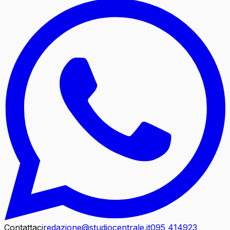
Contattaci
redazione@studiocentrale.it
095 414923