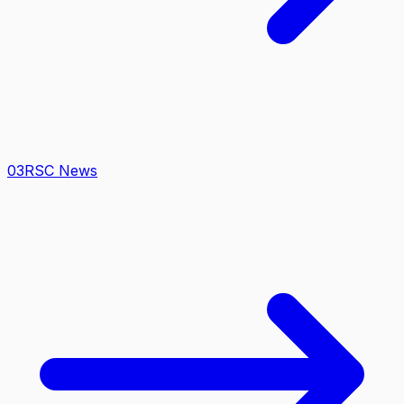
0
3
RSC News