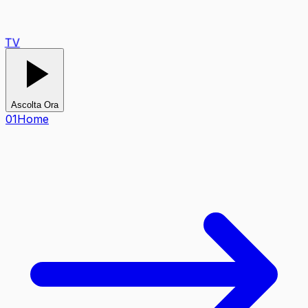
TV
Ascolta Ora
0
1
Home