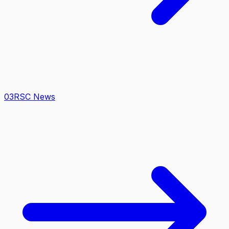
0
3
RSC News