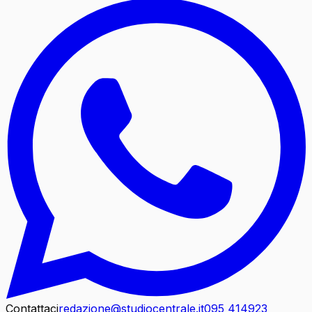
Contattaci
redazione@studiocentrale.it
095 414923