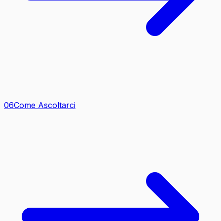
0
6
Come Ascoltarci