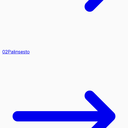
0
2
Palinsesto