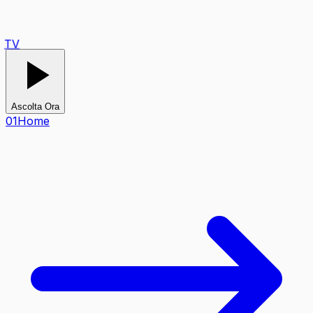
TV
Ascolta Ora
0
1
Home