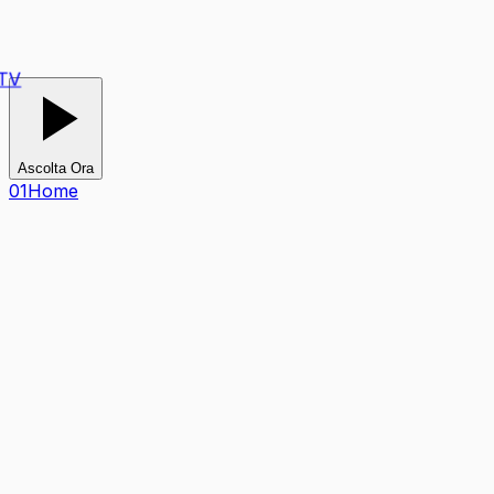
Ascolta Ora
0
1
Home