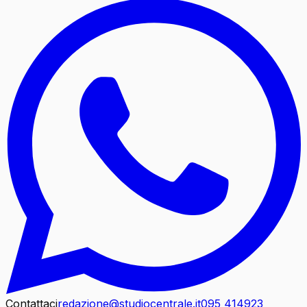
Contattaci
redazione@studiocentrale.it
095 414923