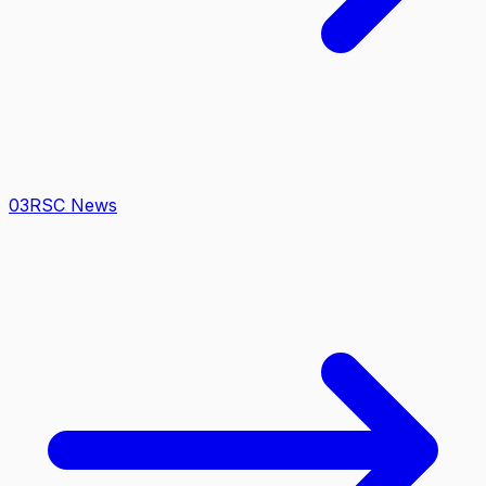
0
3
RSC News