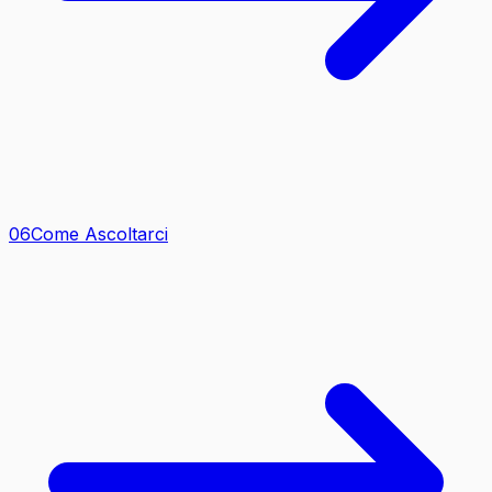
0
6
Come Ascoltarci