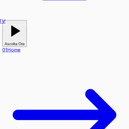
TV
Ascolta Ora
0
1
Home