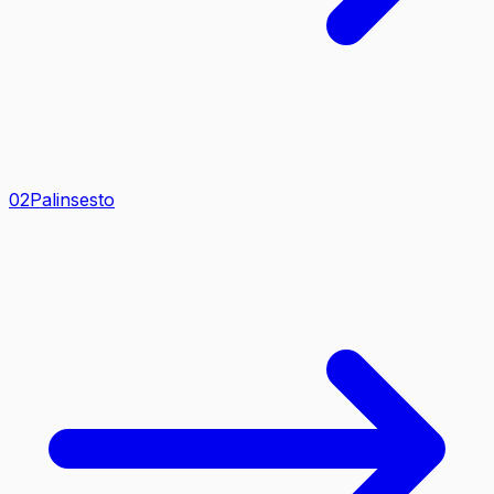
0
2
Palinsesto