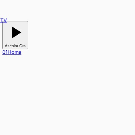
Ascolta Ora
0
1
Home