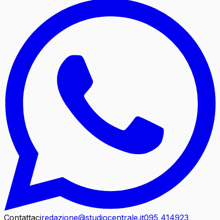
Contattaci
redazione@studiocentrale.it
095 414923