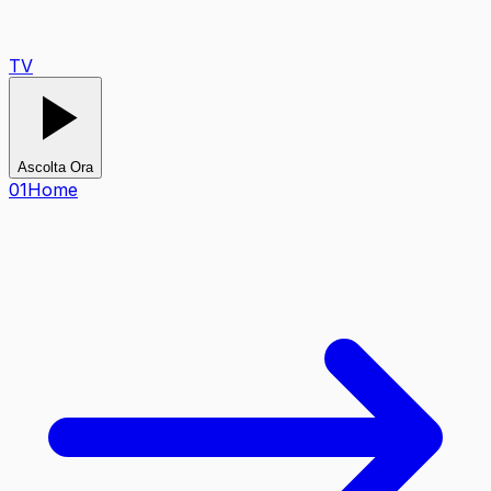
TV
Ascolta Ora
0
1
Home