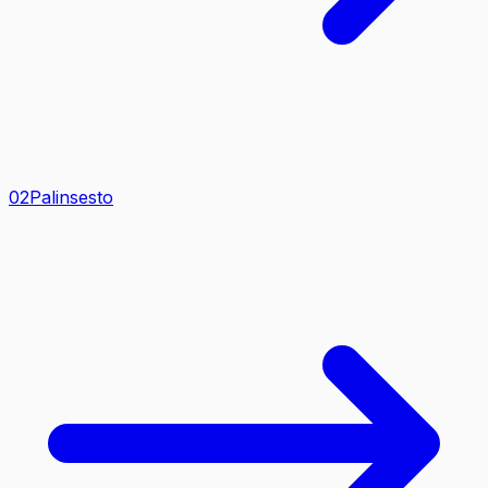
0
2
Palinsesto