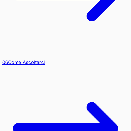
0
6
Come Ascoltarci