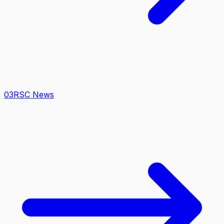
0
3
RSC News