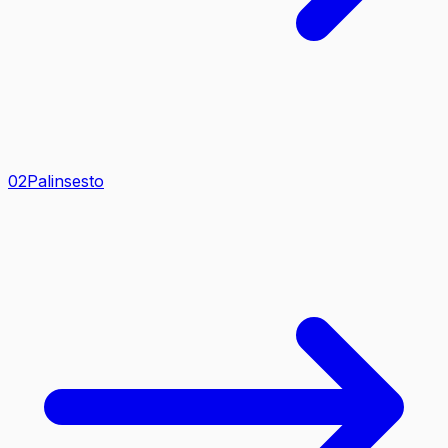
0
2
Palinsesto