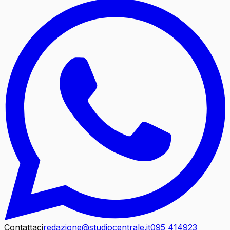
Contattaci
redazione@studiocentrale.it
095 414923