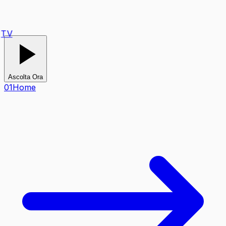
TV
Ascolta Ora
0
1
Home