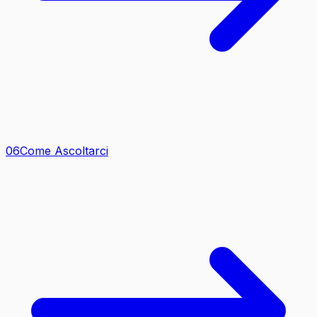
0
6
Come Ascoltarci