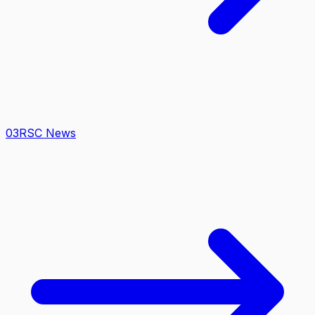
0
3
RSC News