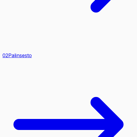
0
2
Palinsesto