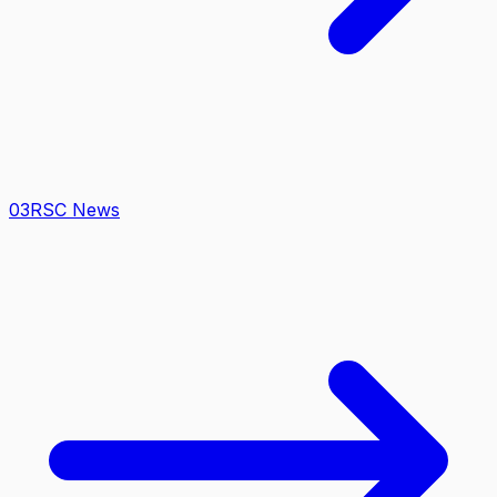
0
3
RSC News