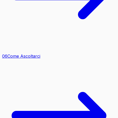
0
6
Come Ascoltarci