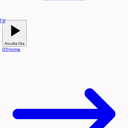
TV
Ascolta Ora
0
1
Home