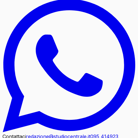
Contattaci
redazione@studiocentrale.it
095 414923