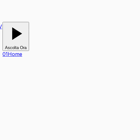
V
Ascolta Ora
0
1
Home