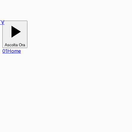
V
Ascolta Ora
0
1
Home