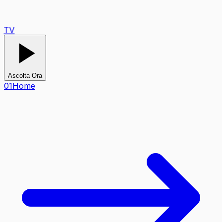
TV
Ascolta Ora
0
1
Home