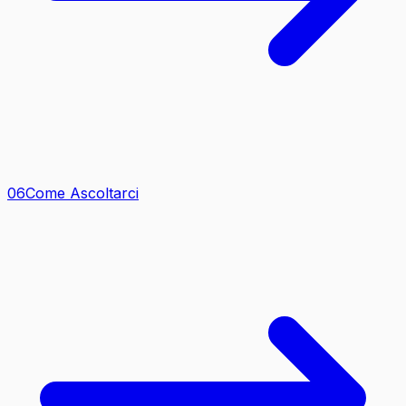
0
6
Come Ascoltarci