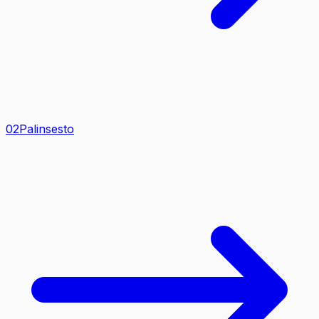
0
2
Palinsesto