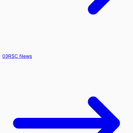
0
3
RSC News