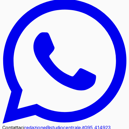
Contattaci
redazione@studiocentrale.it
095 414923