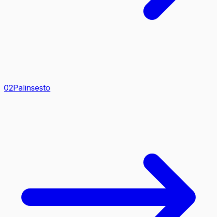
0
2
Palinsesto