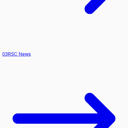
0
3
RSC News