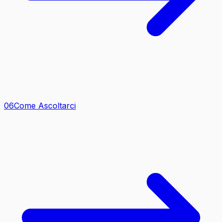
0
6
Come Ascoltarci