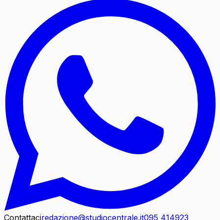
Contattaci
redazione@studiocentrale.it
095 414923