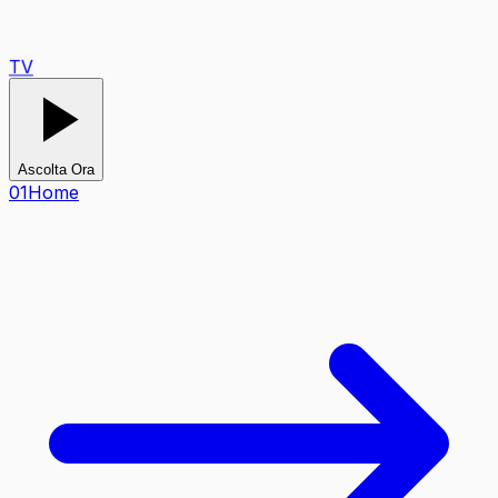
TV
Ascolta Ora
0
1
Home