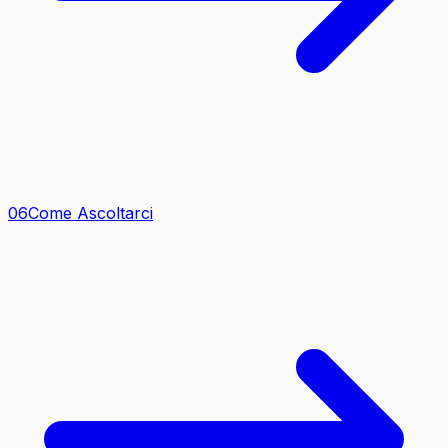
0
6
Come Ascoltarci