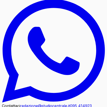
Contattaci
redazione@studiocentrale.it
095 414923