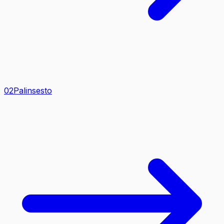
0
2
Palinsesto