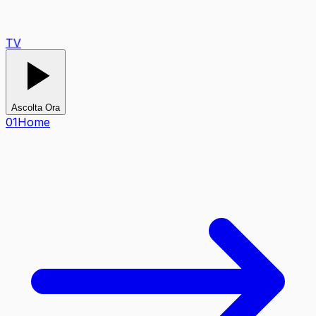
TV
Ascolta Ora
0
1
Home