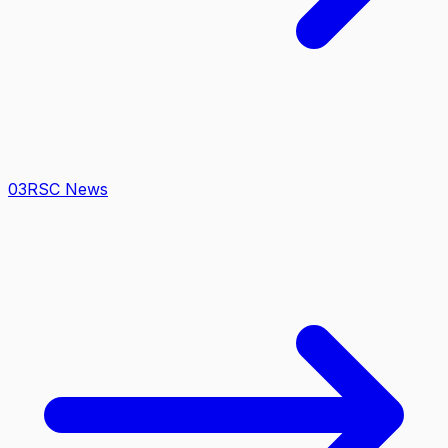
0
3
RSC News