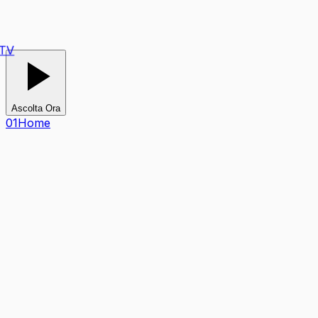
Ascolta Ora
0
1
Home