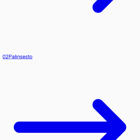
0
2
Palinsesto