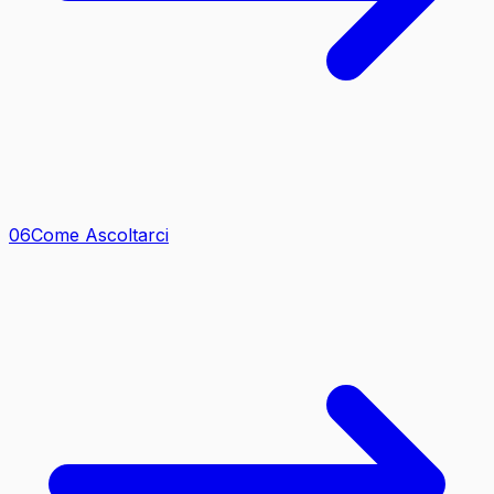
0
6
Come Ascoltarci