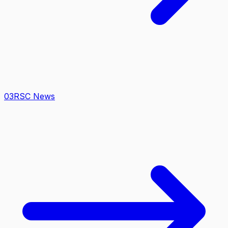
0
3
RSC News