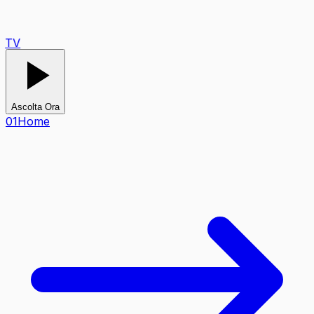
TV
Ascolta Ora
0
1
Home