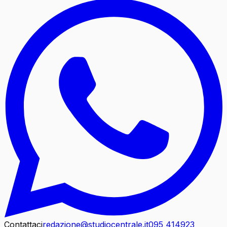
Contattaci
redazione@studiocentrale.it
095 414923