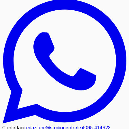
Contattaci
redazione@studiocentrale.it
095 414923