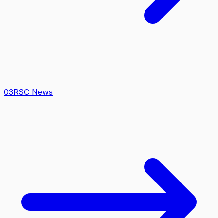
0
3
RSC News