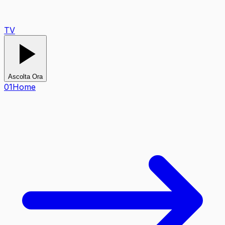
TV
Ascolta Ora
0
1
Home