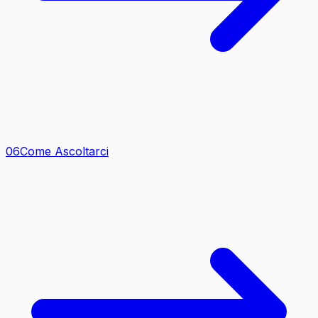
0
6
Come Ascoltarci