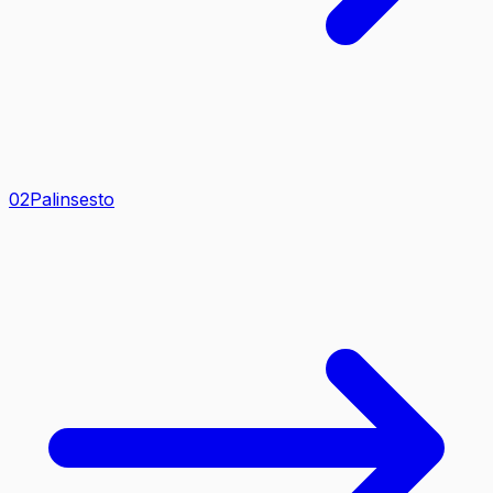
0
2
Palinsesto