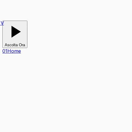
V
Ascolta Ora
0
1
Home