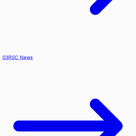
0
3
RSC News