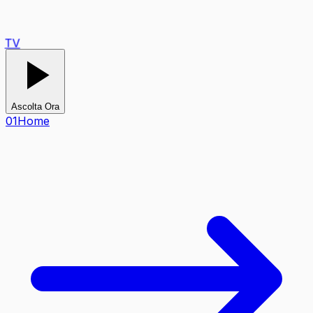
TV
Ascolta Ora
0
1
Home