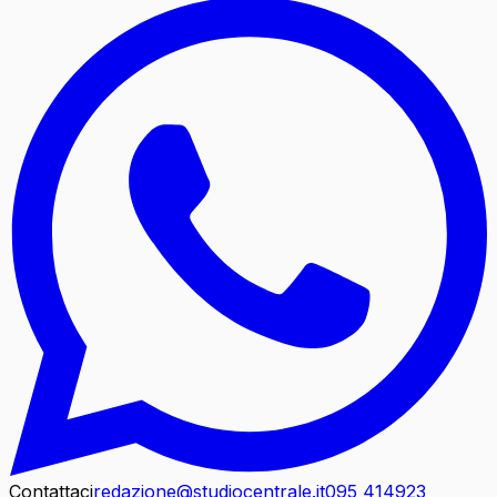
Contattaci
redazione@studiocentrale.it
095 414923