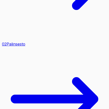
0
2
Palinsesto