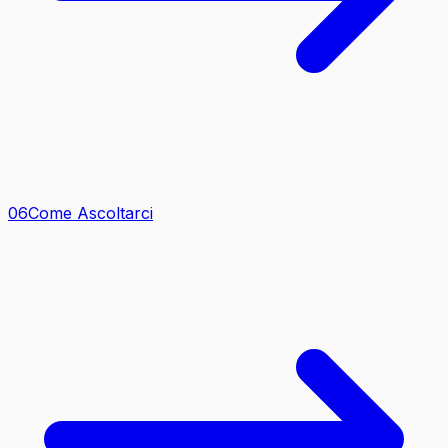
0
6
Come Ascoltarci