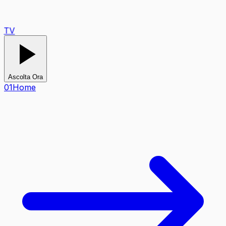
TV
Ascolta Ora
0
1
Home