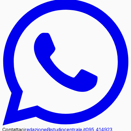
Contattaci
redazione@studiocentrale.it
095 414923