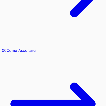
0
6
Come Ascoltarci