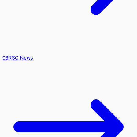
0
3
RSC News