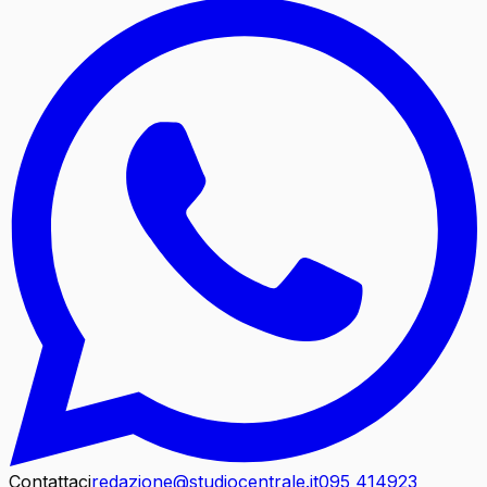
Contattaci
redazione@studiocentrale.it
095 414923