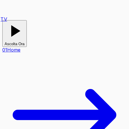
TV
Ascolta Ora
0
1
Home