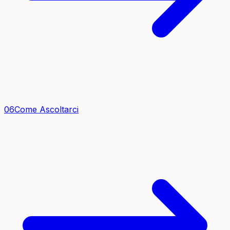
0
6
Come Ascoltarci