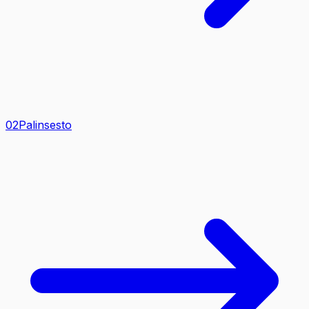
0
2
Palinsesto