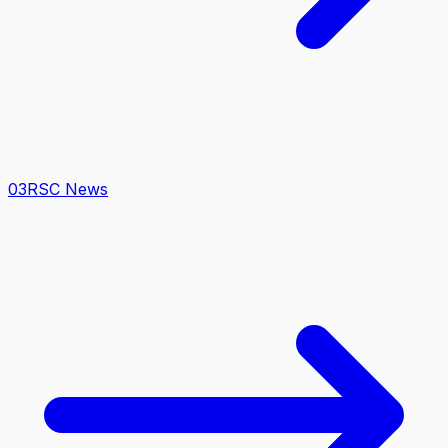
0
3
RSC News