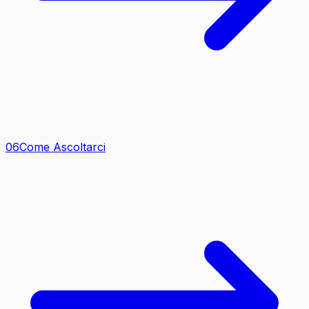
0
6
Come Ascoltarci