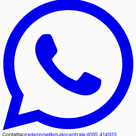
Contattaci
redazione@studiocentrale.it
095 414923