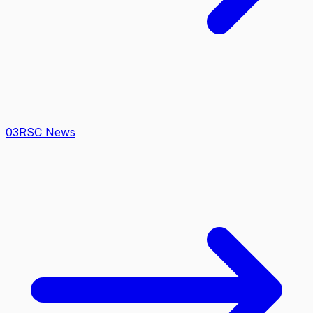
0
3
RSC News