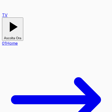
TV
Ascolta Ora
0
1
Home