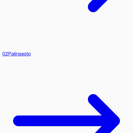
0
2
Palinsesto