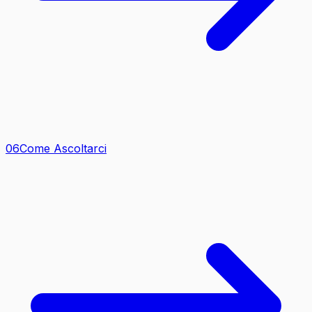
0
6
Come Ascoltarci