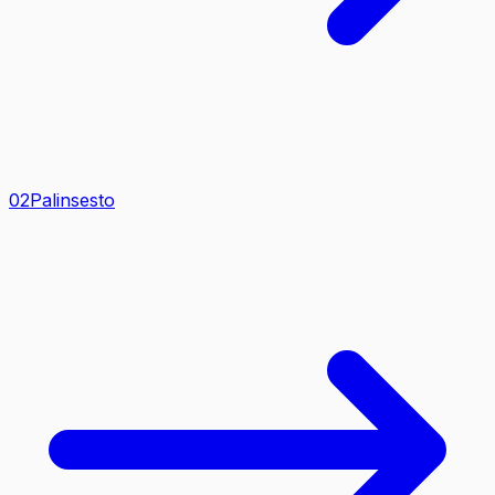
0
2
Palinsesto