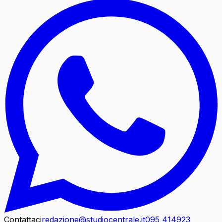
Contattaci
redazione@studiocentrale.it
095 414923