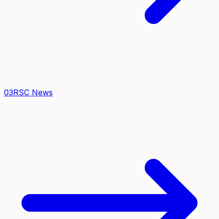
0
3
RSC News