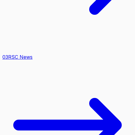
0
3
RSC News