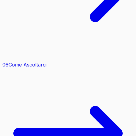
0
6
Come Ascoltarci