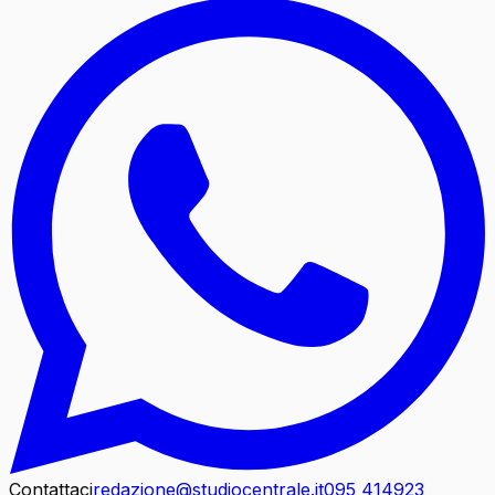
Contattaci
redazione@studiocentrale.it
095 414923