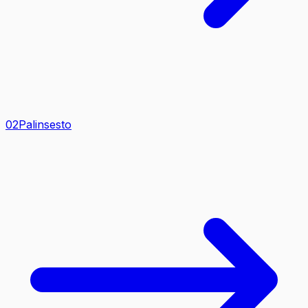
0
2
Palinsesto