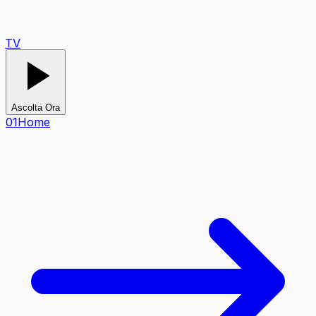
TV
Ascolta Ora
0
1
Home