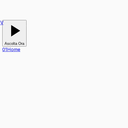
V
Ascolta Ora
0
1
Home