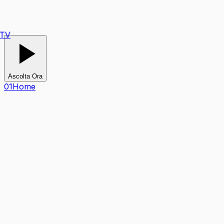
Ascolta Ora
0
1
Home