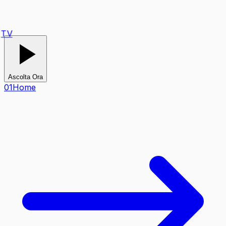
TV
Ascolta Ora
0
1
Home