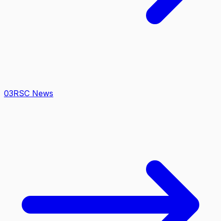
0
3
RSC News