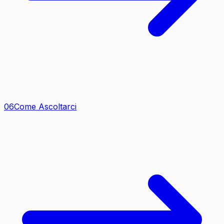
0
6
Come Ascoltarci