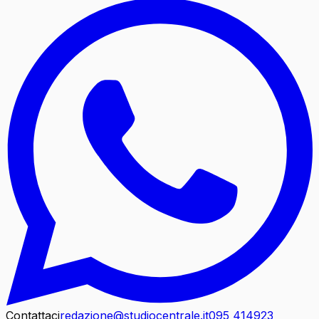
Contattaci
redazione@studiocentrale.it
095 414923