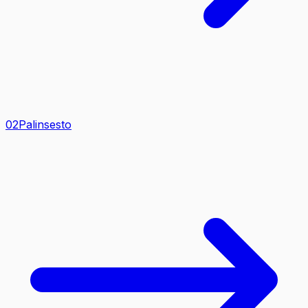
0
2
Palinsesto